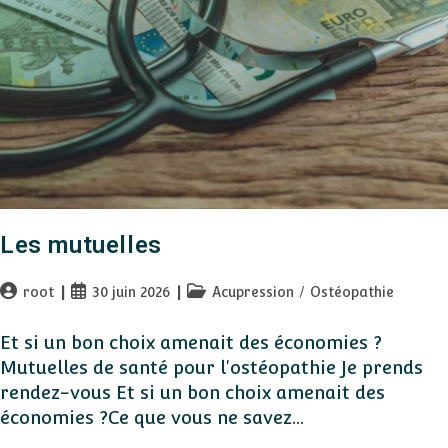
Les mutuelles
Auteur/autrice
Publication
Post
root
30 juin 2026
Acupression
/
Ostéopathie
de
publiée :
category:
la
Et si un bon choix amenait des économies ?
publication :
Mutuelles de santé pour l'ostéopathie Je prends
rendez-vous Et si un bon choix amenait des
économies ?Ce que vous ne savez…