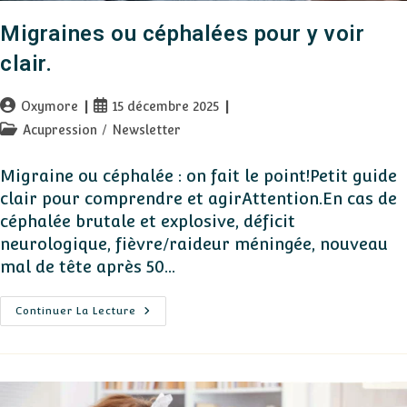
Migraines ou céphalées pour y voir
clair.
Auteur/autrice
Publication
Oxymore
15 décembre 2025
de
publiée :
Post
Acupression
/
Newsletter
la
category:
publication :
Migraine ou céphalée : on fait le point!Petit guide
clair pour comprendre et agirAttention.En cas de
céphalée brutale et explosive, déficit
neurologique, fièvre/raideur méningée, nouveau
mal de tête après 50…
Migraines
Continuer La Lecture
Ou
Céphalées
Pour
Y
Voir
Clair.