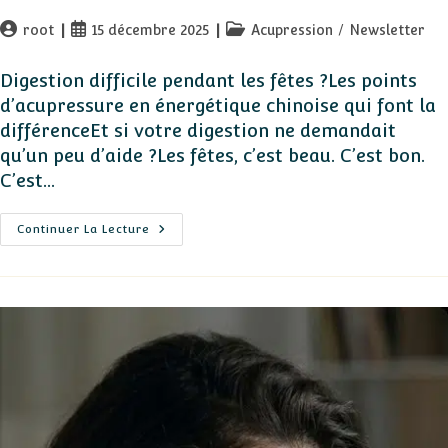
Auteur/autrice
Publication
Post
root
15 décembre 2025
Acupression
/
Newsletter
de
publiée :
category:
la
Digestion difficile pendant les fêtes ?Les points
publication :
d’acupressure en énergétique chinoise qui font la
différenceEt si votre digestion ne demandait
qu’un peu d’aide ?Les fêtes, c’est beau. C’est bon.
C’est…
Acupressure
Continuer La Lecture
Pour
Les
Fêtes
:
Soulager
Le
Repas
Avec
L’énergétique
Chinoise