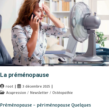
La préménopause
Auteur/autrice
Publication
root
3 décembre 2025
de
publiée :
Post
Acupression
/
Newsletter
/
Ostéopathie
la
category:
publication :
Préménopause - périménopause Quelques