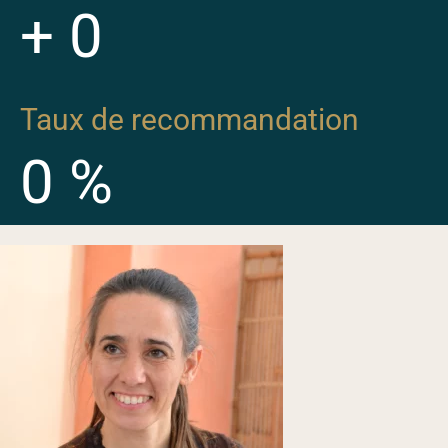
+
0
Taux de recommandation
0
%