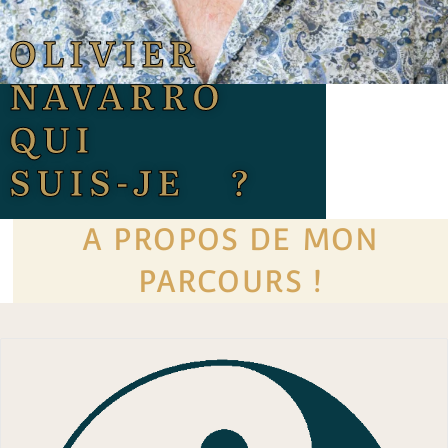
OLIVIER
NAVARRO
QUI
SUIS-JE ?
A PROPOS DE MON
PARCOURS !