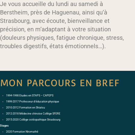
Je vous accueille du lundi au samedi à
Berstheim, près de Haguenau, ainsi qu’à
Strasbourg, avec écoute, bienveillance et
précision, en m’adaptant à votre situation
(douleurs physiques, fatigue chronique, stress,
troubles digestifs, états émotionnels…).
MON PARCOURS EN BREF
1994-1998 Etudes en STAPS – CAPEPS
1999-2017 Professeur d’éducation physique
2010-2012 Formation en Shiatsu
2012-2018 Médecine chinoise Collège SFERE
2015-2020 Collège ostéopathique Strasbourg
Stages
2020 Formation Niromathé