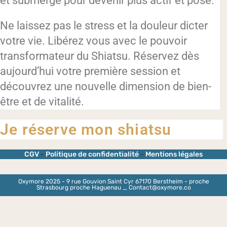
et submergé pour devenir plus actif et posé.
Ne laissez pas le stress et la douleur dicter
votre vie. Libérez vous avec le pouvoir
transformateur du Shiatsu. Réservez dès
aujourd’hui votre première session et
découvrez une nouvelle dimension de bien-
être et de vitalité.
Je réserve mon shiatsu
CGV
-
Politique de confidentialité
-
Mentions légales
Oxymore 2025 - 9 rue Gouvion Saint Cyr 67170 Berstheim - proche
Strasbourg proche Haguenau _ Contact@oxymore.co