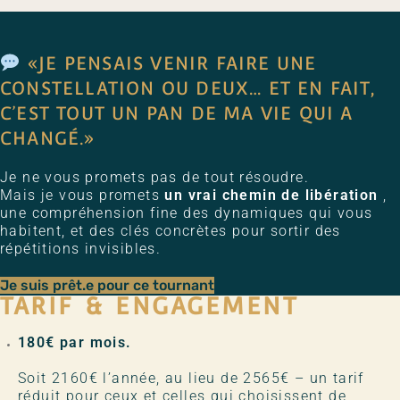
«JE PENSAIS VENIR FAIRE UNE
CONSTELLATION OU DEUX… ET EN FAIT,
C’EST TOUT UN PAN DE MA VIE QUI A
CHANGÉ.»
Je ne vous promets pas de tout résoudre.
Mais je vous promets
un vrai chemin de libération
,
une compréhension fine des dynamiques qui vous
habitent, et des clés concrètes pour sortir des
répétitions invisibles.
Je suis prêt.e pour ce tournant
TARIF & ENGAGEMENT
180€ par mois.
Soit 2160€ l’année, au lieu de 2565€ – un tarif
réduit pour ceux et celles qui choisissent de