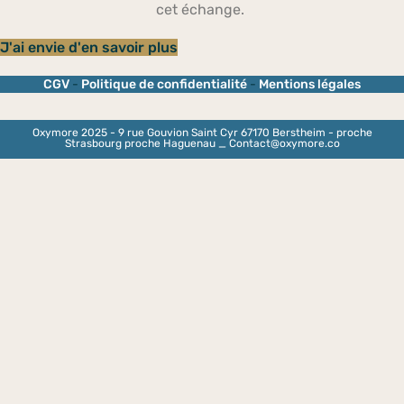
cet échange.
J'ai envie d'en savoir plus
CGV
-
Politique de confidentialité
-
Mentions légales
Oxymore 2025 - 9 rue Gouvion Saint Cyr 67170 Berstheim - proche
Strasbourg proche Haguenau _ Contact@oxymore.co