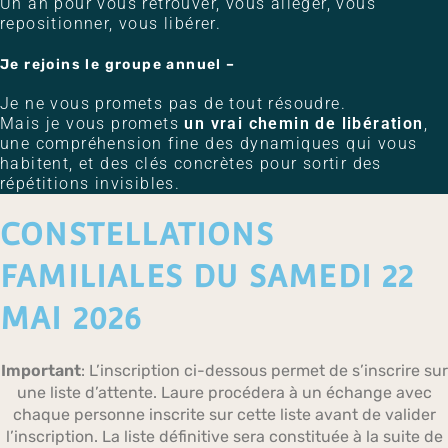
Un an pour vous retrouver, vous alléger, vous
repositionner, vous libérer.
Je rejoins le groupe annuel –
Je ne vous promets pas de tout résoudre.
Mais je vous promets
un vrai chemin de libération
,
une compréhension fine des dynamiques qui vous
habitent, et des clés concrètes pour sortir des
répétitions invisibles.
CONSTELLATIONS
FAMILIALES DU SAMEDI 22
MAI 2026
Important
: L’inscription ci-dessous permet de s’inscrire sur
une liste d’attente. Laure procédera à un échange avec
chaque personne inscrite sur cette liste avant de valider
l’inscription. La liste définitive sera constituée à la suite de