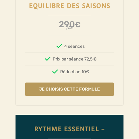
EQUILIBRE DES SAISONS
290
€
/An
4 séances
Prix par séance 72,5 €
Réduction 10€
JE CHOISIS CETTE FORMULE
RYTHME ESSENTIEL -