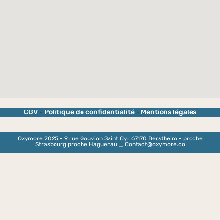
CGV
-
Politique de confidentialité
-
Mentions légales
Oxymore 2025 - 9 rue Gouvion Saint Cyr 67170 Berstheim - proche
Strasbourg proche Haguenau _ Contact@oxymore.co