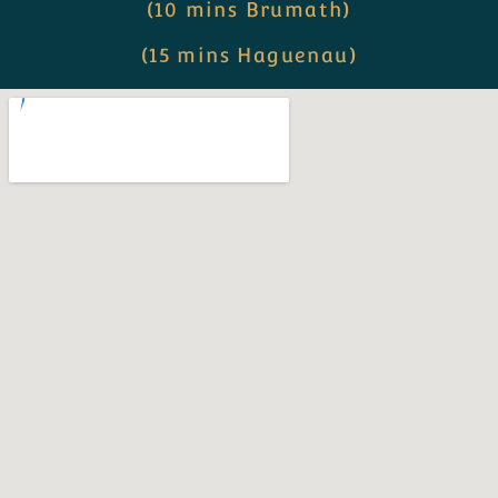
(10 mins Brumath)
(15 mins Haguenau)