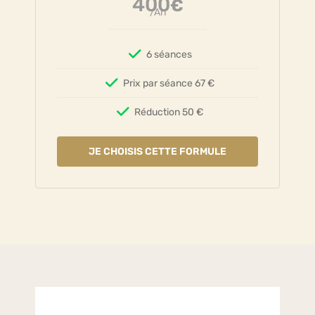
400
€
/An
6 séances
Prix par séance 67 €
Réduction 50 €
JE CHOISIS CETTE FORMULE