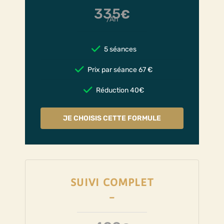
335
€
/An
5 séances
Prix par séance 67 €
Réduction 40€
JE CHOISIS CETTE FORMULE
SUIVI COMPLET
-