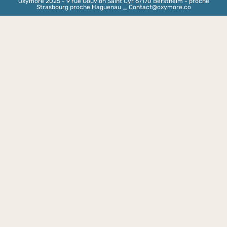
Oxymore 2025 - 9 rue Gouvion Saint Cyr 67170 Berstheim - proche
Strasbourg proche Haguenau _ Contact@oxymore.co